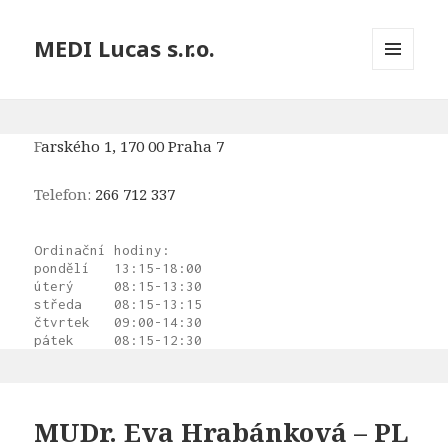
MEDI Lucas s.r.o.
MENU
AND
WIDGETS
F
arského 1, 170 00 Praha 7
Telefon:
266 712 337
Ordinační hodiny:

pondělí   13:15-18:00

úterý     08:15-13:30

středa    08:15-13:15

čtvrtek   09:00-14:30

pátek     08:15-12:30
MUDr. Eva Hrabánková – PL